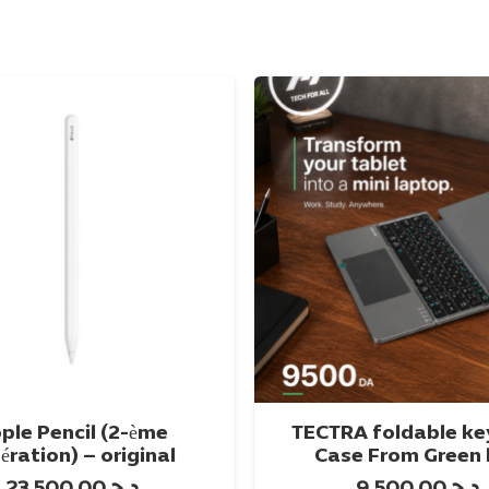
ple Pencil (2-ème
TECTRA foldable k
ération) – original
Case From Green 
إضافة إلى السلة