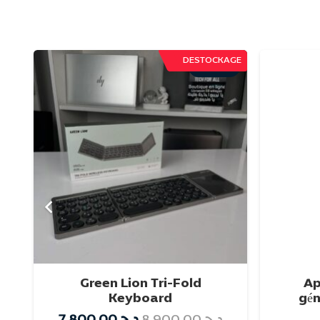
DESTOCKAGE
تخفيض!
Green Lion Tri-Fold
Ap
Keyboard
gén
N
إضافة إلى السلة
السعر
السعر