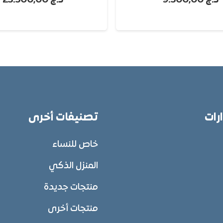
د.ج
9.500,00
د.ج
23.500,00
قراءة المزيد
ات
تصنيفات أخرى
خاص للنساء
أخبار
أخبار
المنزل الذكي
وزارة العدل الأمريكية
آبل تعلن دعم 
تتهم آبل Apple بالاحتكار
منتجات جديدة
2024: ماذا يعني ذلك؟
22 يونيو، 2024
منتجات أخرى
22 يونيو، 2024