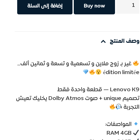
كمية
Buy now
إضافة إلى السلة
Lenovo
tab
k9
وصف المنتج
غير بـ زوج ملاين و تسعمية و تسعة و ثمانين ألف…
édition limitée
Lenovo K9 — قطعة واحدة فقط
تصميم unique + صوت Dolby Atmos يخليك تعيش
التجربة
المواصفات:
RAM 4GB