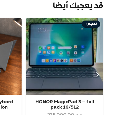
قد يعجبك أيضا
تخفيض!
eybord
HONOR MagicPad 3 – full
lion
pack 16/512