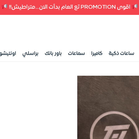
اقوى PROMOTION تع العام بدأت الان...متراطيش!!
ساعات ذكية
كاميرا
سماعات
باور بانك
براسلي
اونتيشو