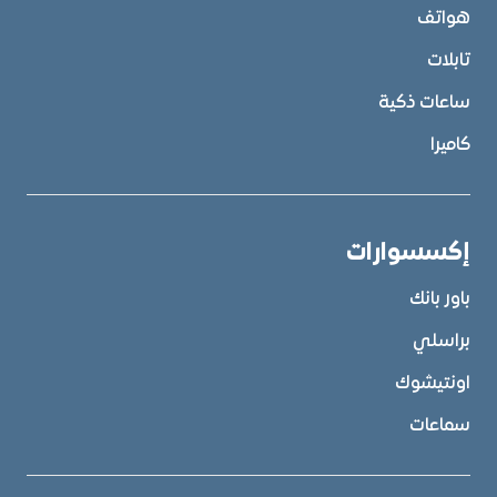
هواتف
تابلات
ساعات ذكية
كاميرا
إكسسوارات
باور بانك
براسلي
اونتيشوك
سماعات