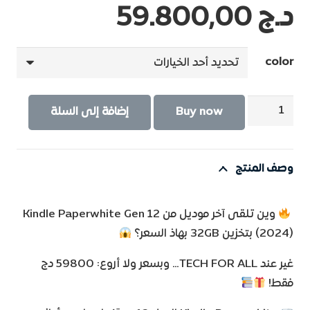
د.ج
59.800,00
color
كمية
Buy now
إضافة إلى السلة
Kindle
Paperwhite
Gen
وصف المنتج
12
-
وين تلقى آخر موديل من Kindle Paperwhite Gen 12
Signature
(2024) بتخزين 32GB بهاذ السعر؟
edition
غير عند TECH FOR ALL… وبسعر ولا أروع: 59800 دج
فقط!