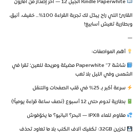
Kindle Paperwhite الجيل 12 — آخر إصدار من أمازون
القارئ اللي راح يبدّل لك تجربة القراءة 100%… خفيف، أنيق،
وبطارية تعيش أسابيع!
—
أهم المواصفات:
شاشة 7″ Paperwhite مضيئة ومريحة للعين؛ تقرا في
الشمس وفي الليل بلا تعب
سرعة أكبر بـ 25% في قلب الصفحات والتنقل
بطارية تدوم حتى 12 أسبوع (نصف ساعة قراءة يومياً!)
مقاوم للماء IPX8 — البحر؟ البانيو؟ ما يخوّفوش
تخزين 32GB: تكفيك آلاف الكتب بلا ما تعاود تحذف