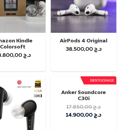
azon Kindle
AirPods 4 Original
Colorsoft
د.ج
38.500,00
تحديد أحد الخيارات
د.ج
78.800,00
تحديد أحد الخيارا
DESTOCKAGE
تخفيض!
Anker Soundcore
C30i
د.ج
17.850,00
السعر
السعر
د.ج
14.900,00
الأصلي
الحالي