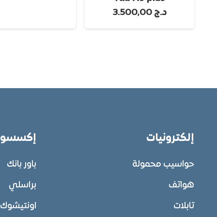
د.ج
3.500,00
إلكترونيات
إكسسوار
حواسيب محمولة
باور بانك
هواتف
براسلي
تابلات
اونتيشوك