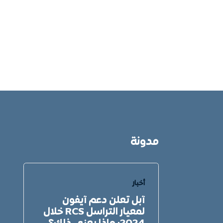
مدونة
أخبار
أخبا
آبل تعلن دعم آيفون
وزا
لمعيار التراسل RCS خلال
تتهم آ