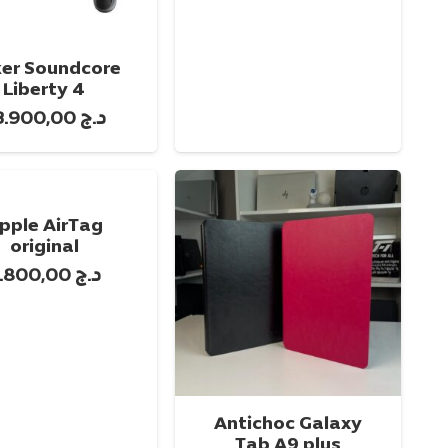
هو:
هو:
د.ج 17.850,00.
د.ج 14.900,00.
er Soundcore
إضافة إلى السلة
تحديد أحد الخيارا
Liberty 4
د.ج
23.900,00
pple AirTag
original
د.ج
5.800,00
Antichoc Galaxy
تحديد أحد الخيارات
إضافة إلى السل
Tab A9 plus