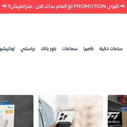
📢 اقوى PROMOTION تع العام بدأت الان...متراطيش!! 📢
ساعات ذكية
كاميرا
سماعات
باور بانك
براسلي
اونتيشو