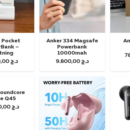
 Pocket
Anker 334 Magsafe
Am
Bank –
Powerbank
تحديد أحد الخيارات
تحديد أحد 
htning
10000mah
د.ج
9.800,00
د.ج
9.500,00
ت
oundcore
e Q45
د.ج
22.300,00